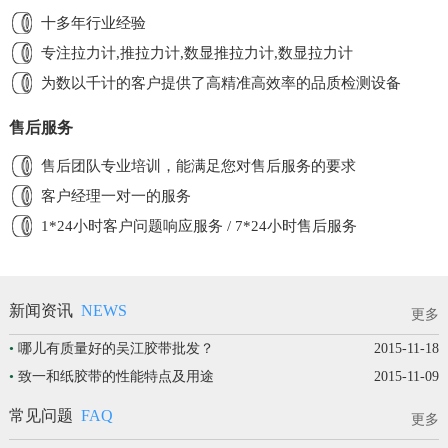
十多年行业经验
专注拉力计,推拉力计,数显推拉力计,数显拉力计
为数以千计的客户提供了高精准高效率的品质检测设备
售后服务
售后团队专业培训，能满足您对售后服务的要求
客户经理一对一的服务
1*24小时客户问题响应服务 / 7*24小时售后服务
新闻资讯
NEWS
更多
•
哪儿有质量好的吴江胶带批发？
2015-11-18
•
致一和纸胶带的性能特点及用途
2015-11-09
常见问题
FAQ
更多