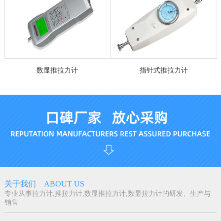
数显推拉力计
指针式推拉力计
关于我们 ABOUT US
专业从事拉力计,推拉力计,数显推拉力计,数显拉力计的研发、生产与
销售