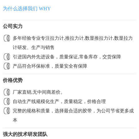
为什么选择我们 WHY
公司实力
多年经验专业专注拉力计,推拉力计,数显推拉力计,数显拉力
计研发、生产与销售
引进国内外先进设备，质量保证,常备库存，交货保障
产品符合环保标准，质量安全有保障
价格优势
厂家直销,无中间商差价。
自动生产线规模化生产，质量稳定，价格合理
完整的规格和质量，选择最合适的胶带，为公司节省更多成
本
强大的技术研发团队