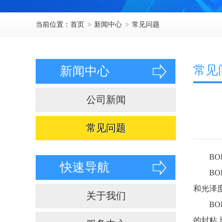
当前位置：
首页
新闻中心
常见问题
常见
新闻中心
公司新闻
常见问题
B
快速导航
BOP
和光泽
关于我们
BOP
的封粘