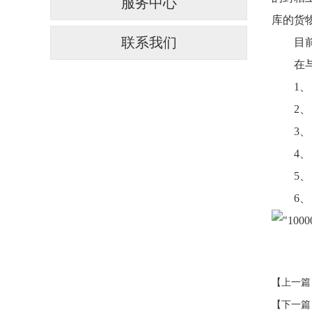
服务中心
库的货
联系我们
目前常
在与
1、 
2、 
3、 
4、 
5、 
6、 
【上一篇
【下一篇