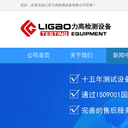
您好，欢迎光临江苏力高检测设备有限公司官网！
公司首页
关于我们
新闻